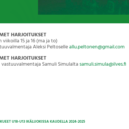
IMET HARJOITUKSET
viikoilla 15 ja 16 (ma ja to)
tuuvalmentaja Aleksi Peltoselle
allu.peltonen@gmail.com
IMET HARJOITUKSET
t vastuuvalmentaja Samuli Simulalta
samuli.simula@ilves.fi
UEET U18-U13 IKÄLUOKISSA KAUDELLA 2024-2025