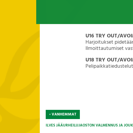
U16 TRY OUT/AVO
Harjoitukset pidetään 
Ilmoittautumiset vas
U18 TRY OUT/AVO
Pelipaikkatiedustelu
‹
VANHEMMAT
ILVES JÄÄURHEILUJAOSTON VALMENNUS JA JOUKK