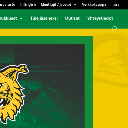
usvarasto
In English
Muut lajit / jaostot
Verkkokauppa
Intra
oukkueet
Tule jäseneksi
Uutiset
Yhteystiedot