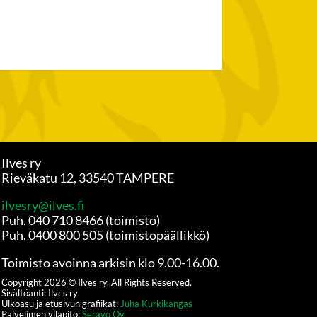
Ilves ry
Rieväkatu 12, 33540 TAMPERE
ilvesry@ilves.fi
Puh. 040 710 8466 (toimisto)
Puh. 0400 800 505 (toimistopäällikkö)
Toimisto avoinna arkisin klo 9.00-16.00.
Copyright
2026
© Ilves ry. All Rights Reserved.
Sisältöanti: Ilves ry
Ulkoasu ja etusivun grafiikat:
Juha Kurkikangas
Palvelimen ylläpito:
Seravo Oy