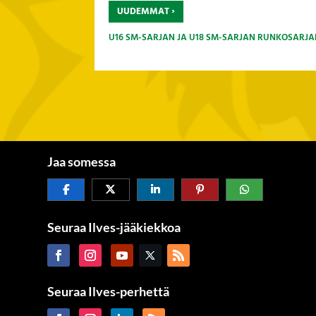
›
UUDEMMAT
U16 SM-SARJAN JA U18 SM-SARJAN RUNKOSARJA
Jaa somessa
Seuraa Ilves-jääkiekkoa
Seuraa Ilves-perhettä