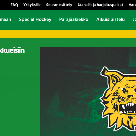
FAQ
Yrityksille
Seuran esittely
Jäähallit ja harjoituspaikat
Var
amaan
Special Hockey
Parajääkiekko
Aikuisluistelu
J
kkueisiin