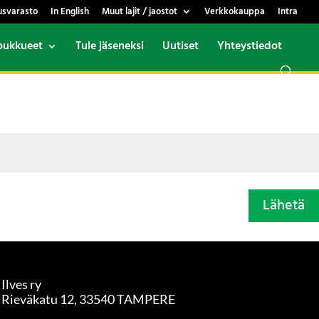
usvarasto
In English
Muut lajit / jaostot
Verkkokauppa
Intra
oukkueet
Tule jäseneksi
Uutiset
Yhteystiedot
Lähetä
Ilves ry
Rieväkatu 12, 33540 TAMPERE