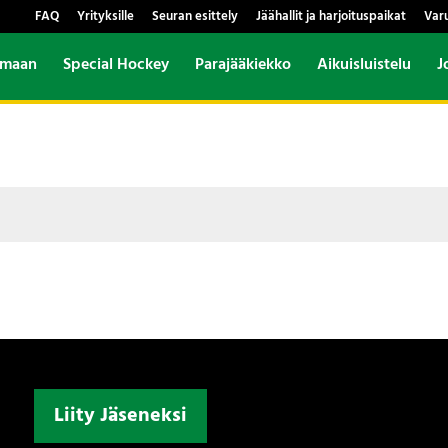
FAQ
Yrityksille
Seuran esittely
Jäähallit ja harjoituspaikat
Var
amaan
Special Hockey
Parajääkiekko
Aikuisluistelu
J
Liity Jäseneksi