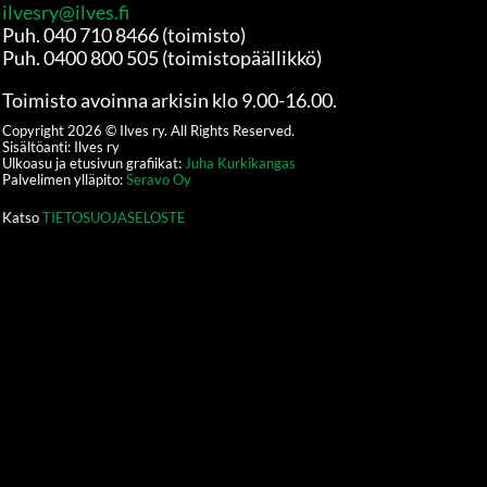
ilvesry@ilves.fi
Puh. 040 710 8466 (toimisto)
Puh. 0400 800 505 (toimistopäällikkö)
Toimisto avoinna arkisin klo 9.00-16.00.
Copyright
2026
© Ilves ry. All Rights Reserved.
Sisältöanti: Ilves ry
Ulkoasu ja etusivun grafiikat:
Juha Kurkikangas
Palvelimen ylläpito:
Seravo Oy
Katso
TIETOSUOJASELOSTE