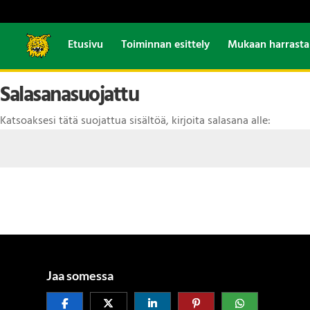
Etusivu
Toiminnan esittely
Mukaan harrast
Salasanasuojattu
Katsoaksesi tätä suojattua sisältöä, kirjoita salasana alle:
Jaa somessa