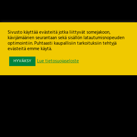
Sivusto käyttää evästeitä jotka liittyvät somejakoon,
kävijämäärien seurantaan sekä sisällön latautumisnopeuden
optimointiin. Puhtaasti kaupallisiin tarkoituksiin tehtyjä
evästeitä emme käytä.
Ilves ry
Rieväkatu 12, 33540 TAMPERE
HYVÄKSY
Lue tietosuojaseloste
ilvesry@ilves.fi
Puh. 040 710 8466 (toimisto)
Puh. 0400 800 505 (toimistopäällikkö)
Toimisto avoinna arkisin klo 9.00-16.00.
Copyright
2026
© Ilves ry. All Rights Reserved.
Sisältöanti: Ilves ry
Ulkoasu ja etusivun grafiikat:
Juha Kurkikangas
Palvelimen ylläpito:
Seravo Oy
Katso
TIETOSUOJASELOSTE