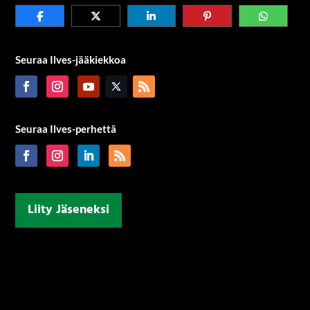
Seuraa Ilves-jääkiekkoa
Seuraa Ilves-perhettä
Liity Jäseneksi