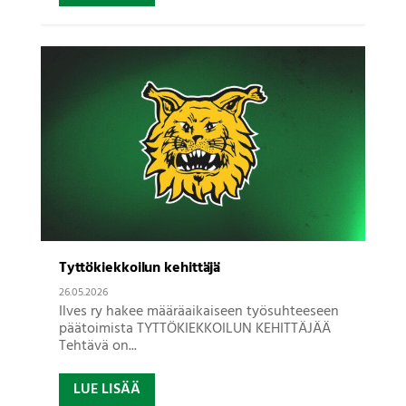
Tyttökiekkoilun kehittäjä
26.05.2026
Ilves ry hakee määräaikaiseen työsuhteeseen
päätoimista TYTTÖKIEKKOILUN KEHITTÄJÄÄ
Tehtävä on...
LUE LISÄÄ