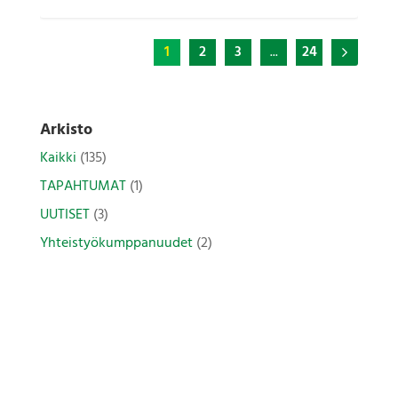
1
2
3
...
24
Arkisto
Kaikki
(135)
TAPAHTUMAT
(1)
UUTISET
(3)
Yhteistyökumppanuudet
(2)