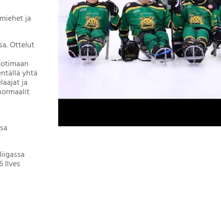
miehet ja
a. Ottelut
(Kotimaan
entällä yhtä
laajat ja
 normaalit
ssa
liigassa
6 Ilves