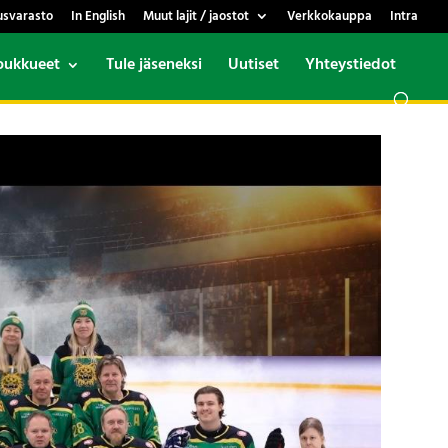
usvarasto
In English
Muut lajit / jaostot
Verkkokauppa
Intra
oukkueet
Tule jäseneksi
Uutiset
Yhteystiedot