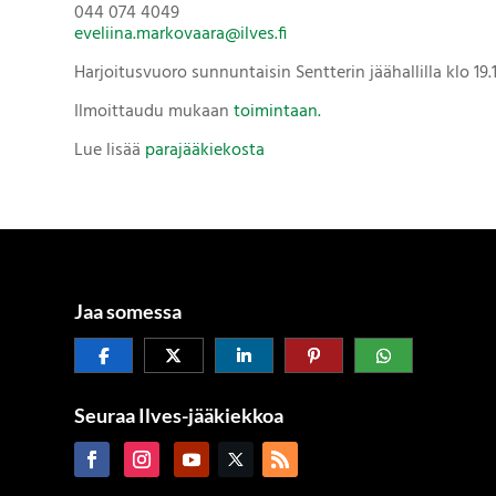
044 074 4049
eveliina.markovaara@ilves.fi
Harjoitusvuoro sunnuntaisin Sentterin jäähallilla klo 19.1
Ilmoittaudu mukaan
toimintaan.
Lue lisää
parajääkiekosta
Jaa somessa
Seuraa Ilves-jääkiekkoa