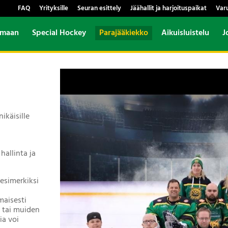
FAQ
Yrityksille
Seuran esittely
Jäähallit ja harjoituspaikat
Var
amaan
Special Hockey
Parajääkiekko
Aikuisluistelu
J
ikäisille
hallinta ja
esimerkiksi
maisesti
i- tai muiden
ia voi