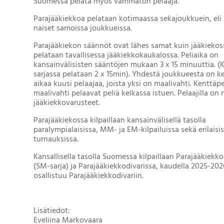
Suomessa pelata myös vammaton pelaaja.
Parajääkiekkoa pelataan kotimaassa sekajoukkuein, eli 
naiset samoissa joukkueissa.
Parajääkiekon säännöt ovat lähes samat kuin jääkiekoss
pelataan tavallisessa jääkiekkokaukalossa. Peliaika on
kansainvälisisten sääntöjen mukaan 3 x 15 minuuttia. 
sarjassa pelataan 2 x 15min). Yhdestä joukkueesta on k
aikaa kuusi pelaajaa, joista yksi on maalivahti. Kenttäpe
maalivahti pelaavat peliä kelkassa istuen. Pelaajilla on
jääkiekkovarusteet.
Parajääkiekossa kilpaillaan kansainvälisellä tasolla
paralympialaisissa, MM- ja EM-kilpailuissa sekä erilaisi
turnauksissa.
Kansallisella tasolla Suomessa kilpaillaan Parajääkiekko
(SM-sarja) ja Parajääkiekkodivarissa, kaudella 2025-202
osallistuu Parajääkiekkodivariin.
Lisätiedot:
Eveliina Markovaara