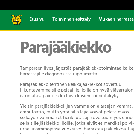
Etusivu
Toiminnan esittely
Mukaan harrast
Parajääkiekko
Tampereen Ilves järjestää parajääkiekkotoimintaa kaiken
harrastajille diagnoosista riippumatta.
Parajääkiekko (entinen kelkkajääkiekko) soveltuu
liikuntavammaisille pelaajille, joilla on hyvä ylävartalon 
istumatasapaino sekä hyvä käsien toimintakyky.
Yleisin parajääkiekkoilijan vamma on alaraajan vamma, 
amputaatio, mutta yhtälailla lajia voivat pelata myös
selkäydinvammaiset henkilöt. Laji soveltuu myös erino
sellaisille jääkiekkoilijoille, jotka eivät esimerkiksi polv
urheiluvammojensa vuoksi voi harrastaa jääkiekkoa. Laj