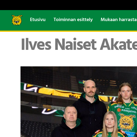
Etusivu
Toiminnan esittely
Mukaan harrast
Ilves Naiset Akat