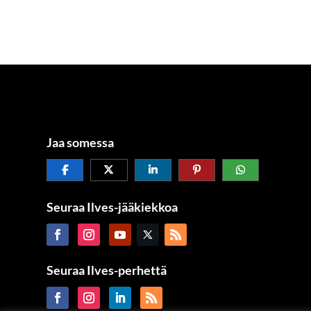
Jaa somessa
Seuraa Ilves-jääkiekkoa
Seuraa Ilves-perhettä