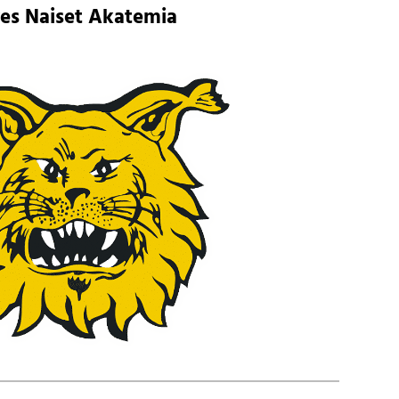
ves Naiset Akatemia