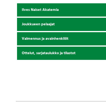
Ilves Naiset Akatemia
Joukkueen pelaajat
Valmennus ja avainhenkilöt
Ottelut, sarjataulukko ja tilastot