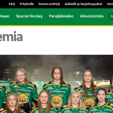
FAQ
Yrityksille
Seuran esittely
Jäähallit ja harjoituspaikat
Var
amaan
Special Hockey
Parajääkiekko
Aikuisluistelu
J
emia