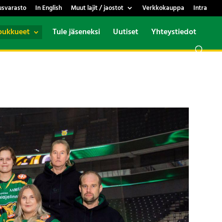
usvarasto
In English
Muut lajit / jaostot
Verkkokauppa
Intra
oukkueet
Tule jäseneksi
Uutiset
Yhteystiedot