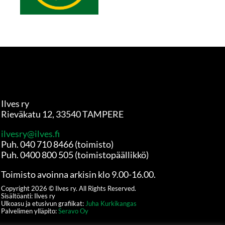
Ilves ry
Rieväkatu 12, 33540 TAMPERE
ilvesry@ilves.fi
Puh. 040 710 8466 (toimisto)
Puh. 0400 800 505 (toimistopäällikkö)
Toimisto avoinna arkisin klo 9.00-16.00.
Copyright
2026
© Ilves ry. All Rights Reserved.
Sisältöanti: Ilves ry
Ulkoasu ja etusivun grafiikat:
Juha Kurkikangas
Palvelimen ylläpito:
Seravo Oy