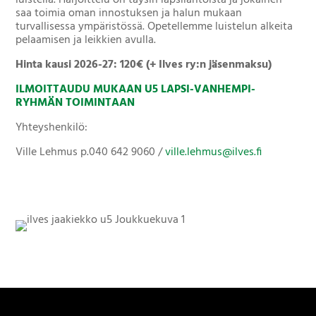
luistella. Harjoittelu on täysin lapsilähtöistä ja jokainen
saa toimia oman innostuksen ja halun mukaan
turvallisessa ympäristössä. Opetellemme luistelun alkeita
pelaamisen ja leikkien avulla.
Hinta kausi 2026-27: 120€ (+ Ilves ry:n jäsenmaksu)
ILMOITTAUDU MUKAAN U5 LAPSI-VANHEMPI-
RYHMÄN TOIMINTAAN
Yhteyshenkilö:
Ville Lehmus p.040 642 9060 /
ville.lehmus@ilves.fi