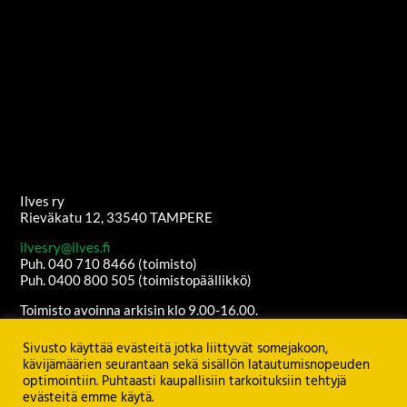
Ilves ry
Rieväkatu 12, 33540 TAMPERE
ilvesry@ilves.fi
Puh. 040 710 8466 (toimisto)
Puh. 0400 800 505 (toimistopäällikkö)
Toimisto avoinna arkisin klo 9.00-16.00.
Copyright
2026
© Ilves ry. All Rights Reserved.
Sivusto käyttää evästeitä jotka liittyvät somejakoon,
Sisältöanti: Ilves ry
Ulkoasu ja etusivun grafiikat:
Juha Kurkikangas
kävijämäärien seurantaan sekä sisällön latautumisnopeuden
Palvelimen ylläpito:
Seravo Oy
optimointiin. Puhtaasti kaupallisiin tarkoituksiin tehtyjä
evästeitä emme käytä.
Katso
TIETOSUOJASELOSTE