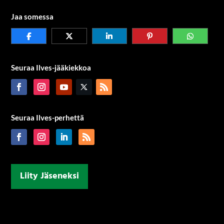
Jaa somessa
Seuraa Ilves-jääkiekkoa
Seuraa Ilves-perhettä
Liity Jäseneksi