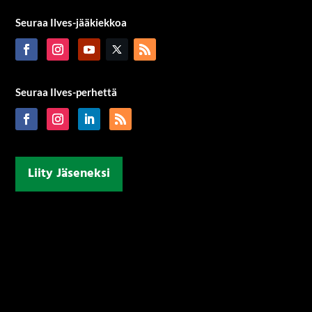
Seuraa Ilves-jääkiekkoa
Seuraa Ilves-perhettä
Liity Jäseneksi