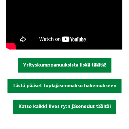
Yrityskumppanuuksista lisää täältä!
Tästä pääset tuplajäsenmaksu hakemukseen
Katso kaikki Ilves ry:n jäsenedut täältä!