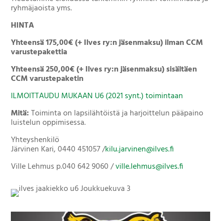
ryhmäjaoista yms.
HINTA
Yhteensä 175,00€ (+ Ilves ry:n jäsenmaksu) ilman CCM
varustepakettia
Yhteensä 250,00€ (+ Ilves ry:n jäsenmaksu) sisältäen
CCM varustepaketin
ILMOITTAUDU MUKAAN U6 (2021 synt.) toimintaan
Mitä:
Toiminta on lapsilähtöistä ja harjoittelun pääpaino
luistelun oppimisessa.
Yhteyshenkilö
Järvinen Kari, 0440 451057 /
kilu.jarvinen@ilves.fi
Ville Lehmus p.040 642 9060 /
ville.lehmus@ilves.fi