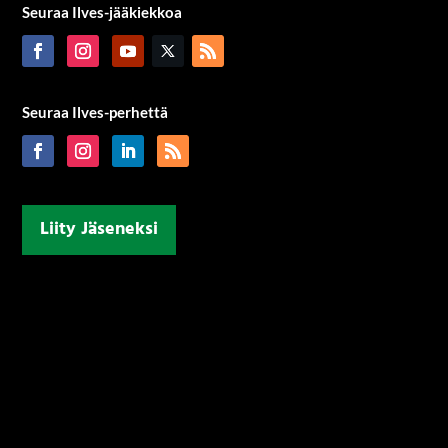
Seuraa Ilves-jääkiekkoa
Seuraa Ilves-perhettä
Liity Jäseneksi