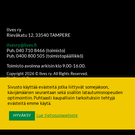
Ilves ry
Rieväkatu 12, 33540 TAMPERE
ilvesry@ilves.fi
Puh. 040 710 8466 (toimisto)
Puh. 0400 800 505 (toimistopäällikkö)
Toimisto avoinna arkisin klo 9.00-16.00.
Copyright
2026
© Ilves ry. All Rights Reserved.
Sisältöanti: Ilves ry
Ulkoasu ja etusivun grafiikat:
Juha Kurkikangas
Sivusto käyttää evästeitä jotka liittyvät somejakoon,
Palvelimen ylläpito:
Seravo Oy
kävijämäärien seurantaan sekä sisällön latautumisnopeuden
optimointiin. Puhtaasti kaupallisiin tarkoituksiin tehtyjä
Katso
TIETOSUOJASELOSTE
evästeitä emme käytä.
HYVÄKSY
Lue tietosuojaseloste