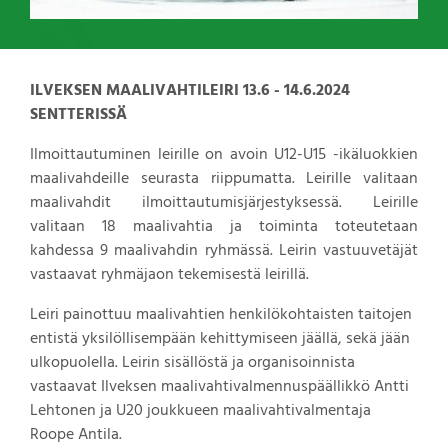
ILVEKSEN MAALIVAHTILEIRI 13.6 - 14.6.2024
SENTTERISSÄ
Ilmoittautuminen leirille on avoin U12-U15 -ikäluokkien
maalivahdeille seurasta riippumatta. Leirille valitaan
maalivahdit ilmoittautumisjärjestyksessä. Leirille
valitaan 18 maalivahtia ja toiminta toteutetaan
kahdessa 9 maalivahdin ryhmässä. Leirin vastuuvetäjät
vastaavat ryhmäjaon tekemisestä leirillä.
Leiri painottuu maalivahtien henkilökohtaisten taitojen
entistä yksilöllisempään kehittymiseen jäällä, sekä jään
ulkopuolella. Leirin sisällöstä ja organisoinnista
vastaavat Ilveksen maalivahtivalmennuspäällikkö Antti
Lehtonen ja U20 joukkueen maalivahtivalmentaja
Roope Antila.