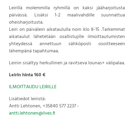
Leirillä molemmilla ryhmillä on kaksi jääharjoitusta
päivässä. Lisäksi 1-2 maalivahdille suunnattua
oheisharjoitusta.
Leiri on päiväleiri aikataululla noin klo 8-15 .Tarkemmat
aikataulut lähetetään osallistujille ilmoittautumisten
yhteydessä annettuun sähköposti osoitteeseen
lähempänä tapahtumaa.
Leiriin sisältyy herkullinen ja ravitseva lounas+ välipalaa.
Leirin hinta 160 €
ILMOITTAUDU LEIRILLE
Lisätiedot leiristä:
Antti Lehtonen, +35840 577 2237 -
antti.lehtonen@ilves.fi