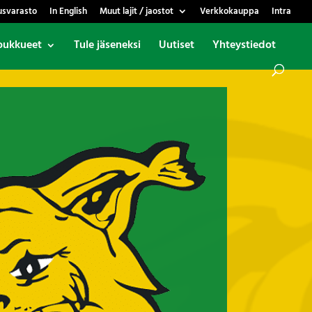
usvarasto
In English
Muut lajit / jaostot
Verkkokauppa
Intra
oukkueet
Tule jäseneksi
Uutiset
Yhteystiedot