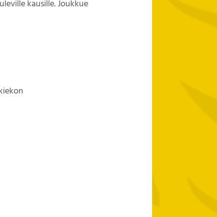
leville kausille. Joukkue
ökiekon