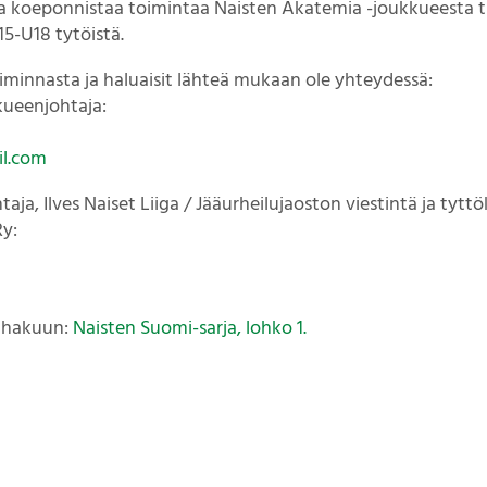
 ja koeponnistaa toimintaa Naisten Akatemia -joukkueesta tu
5-U18 tytöistä.
oiminnasta ja haluaisit lähteä mukaan ole yhteydessä:
ueenjohtaja:
il.com
aja, Ilves Naiset Liiga / Jääurheilujaoston viestintä ja tytt
Ry:
n hakuun:
Naisten Suomi-sarja, lohko 1.