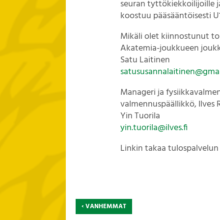
seuran tyttökiekkoilijoille
koostuu pääsääntöisesti U1
Mikäli olet kiinnostunut t
Akatemia-joukkueen joukk
Satu Laitinen
satususannalaitinen@gma
Manageri ja fysiikkavalment
valmennuspäällikkö, Ilves 
Yin Tuorila
yin.tuorila@ilves.fi
Linkin takaa tulospalvelu
‹
VANHEMMAT