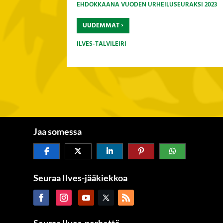
EHDOKKAANA VUODEN URHEILUSEURAKSI 2023
›
UUDEMMAT
ILVES-TALVILEIRI
Jaa somessa
Seuraa Ilves-jääkiekkoa
Seuraa Ilves-perhettä