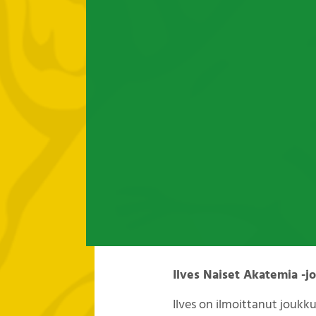
Ilves Naiset Akatemia -j
Ilves on ilmoittanut jouk