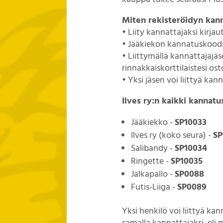
Miten rekisteröidyn kann
• Liity kannattajaksi kirja
• Jääkiekon kannatuskood
• Liittymällä kannattajajäs
rinnakkaiskorttilaistesi os
• Yksi jäsen voi liittyä ka
Ilves ry:n kaikki kannat
Jääkiekko -
SP10033
Ilves ry (koko seura) -
SP
Salibandy -
SP10034
Ringette -
SP10035
Jalkapallo -
SP0088
Futis-Liiga -
SP0089
Yksi henkilö voi liittyä ka