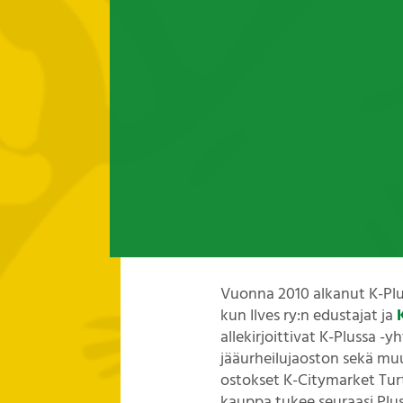
Vuonna 2010 alkanut K-Pluss
kun Ilves ry:n edustajat ja
allekirjoittivat K-Plussa -
jääurheilujaoston sekä muut
ostokset K-Citymarket Turto
kauppa tukee seuraasi Plus