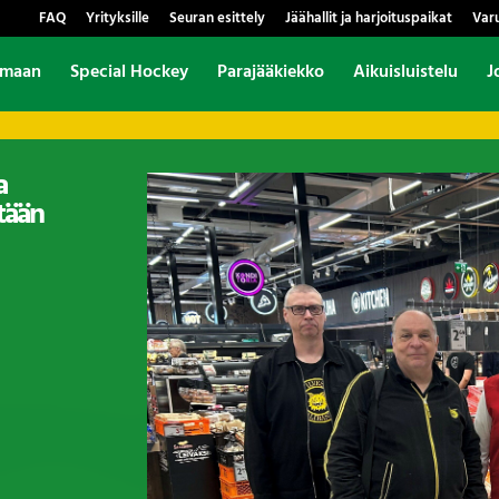
FAQ
Yrityksille
Seuran esittely
Jäähallit ja harjoituspaikat
Var
amaan
Special Hockey
Parajääkiekko
Aikuisluistelu
J
a
tään