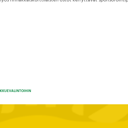
myös rinnakkaiskorttilaisten ostot kerryttävät sponsorointip
UKKUEVALINTOIHIN