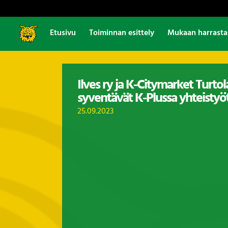
Etusivu
Toiminnan esittely
Mukaan harrast
Ilves ry ja K-Citymarket Turtol
syventävät K-Plussa yhteistyö
25.09.2023