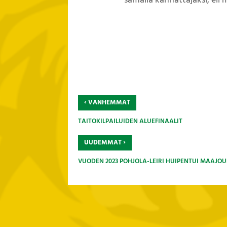
samalla kannattajaksi, eli 
‹
VANHEMMAT
TAITOKILPAILUIDEN ALUEFINAALIT
›
UUDEMMAT
VUODEN 2023 POHJOLA-LEIRI HUIPENTUI MAAJO