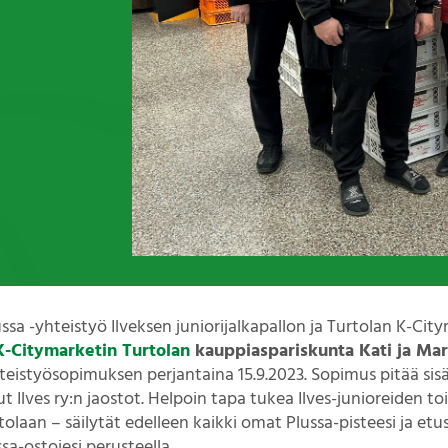
a -yhteistyö Ilveksen juniorijalkapallon ja Turtolan K-City
K-Citymarketin Turtolan
kauppiaspariskunta Kati ja Mar
yhteistyösopimuksen perjantaina 15.9.2023. Sopimus pitää sis
 Ilves ry:n jaostot. Helpoin tapa tukea Ilves-junioreiden t
laan – säilytät edelleen kaikki omat Plussa-pisteesi ja etusi
sa-ostojesi perusteella.