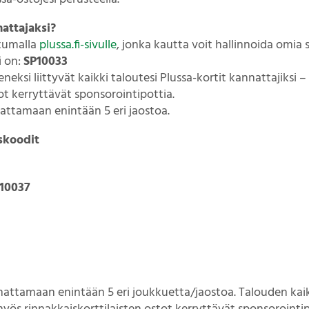
attajaksi?
utumalla
plussa.fi-sivulle
, jonka kautta voit hallinnoida omia 
i on:
SP10033
eneksi liittyvät kaikki taloutesi Plussa-kortit kannattajiksi 
tot kerryttävät sponsorointipottia.
nnattamaan enintään 5 eri jaostoa.
uskoodit
10037
nnattamaan enintään 5 eri joukkuetta/jaostoa. Talouden kaikk