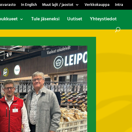
usvarasto
In English
Muut lajit / jaostot
Verkkokauppa
Intra
oukkueet
Tule jäseneksi
Uutiset
Yhteystiedot