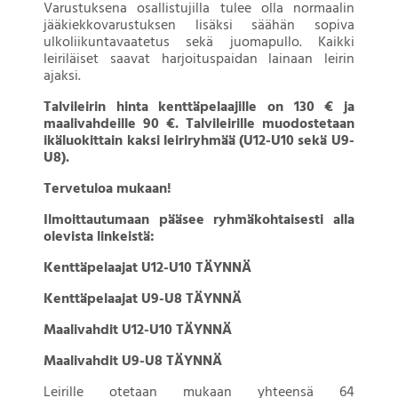
Varustuksena osallistujilla tulee olla normaalin
jääkiekkovarustuksen lisäksi säähän sopiva
ulkoliikuntavaatetus sekä juomapullo. Kaikki
leiriläiset saavat harjoituspaidan lainaan leirin
ajaksi.
Talvileirin hinta kenttäpelaajille on 130 € ja
maalivahdeille 90 €. Talvileirille muodostetaan
ikäluokittain kaksi leiriryhmää (U12-U10 sekä U9-
U8).
Tervetuloa mukaan!
Ilmoittautumaan pääsee ryhmäkohtaisesti alla
olevista linkeistä:
Kenttäpelaajat U12-U10 TÄYNNÄ
Kenttäpelaajat U9-U8 TÄYNNÄ
Maalivahdit U12-U10 TÄYNNÄ
Maalivahdit U9-U8 TÄYNNÄ
Leirille otetaan mukaan yhteensä 64