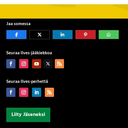
Jaa somessa
Seuraa Ilves-jääkiekkoa
Seuraa Ilves-perhettä
Liity Jäseneksi