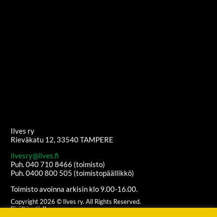
Ilves ry
Rieväkatu 12, 33540 TAMPERE
ilvesry@ilves.fi
Puh. 040 710 8466 (toimisto)
Puh. 0400 800 505 (toimistopäällikkö)
Toimisto avoinna arkisin klo 9.00-16.00.
Copyright
2026
© Ilves ry. All Rights Reserved.
Sisältöanti: Ilves ry
Ulkoasu ja etusivun grafiikat:
Juha Kurkikangas