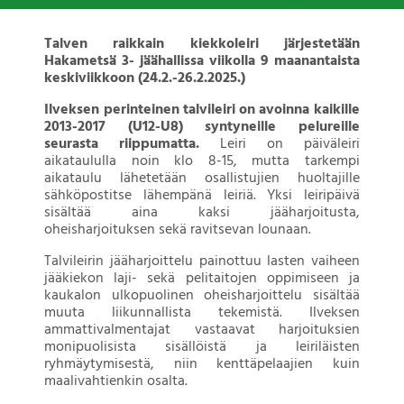
Talven raikkain kiekkoleiri järjestetään
Hakametsä 3- jäähallissa viikolla 9 maanantaista
keskiviikkoon (24.2.-26.2.2025.)
Ilveksen perinteinen talvileiri on avoinna kaikille
2013-2017 (U12-U8) syntyneille pelureille
seurasta riippumatta.
Leiri on päiväleiri
aikataululla noin klo 8-15, mutta tarkempi
aikataulu lähetetään osallistujien huoltajille
sähköpostitse lähempänä leiriä. Yksi leiripäivä
sisältää aina kaksi jääharjoitusta,
oheisharjoituksen sekä ravitsevan lounaan.
Talvileirin jääharjoittelu painottuu lasten vaiheen
jääkiekon laji- sekä pelitaitojen oppimiseen ja
kaukalon ulkopuolinen oheisharjoittelu sisältää
muuta liikunnallista tekemistä. Ilveksen
ammattivalmentajat vastaavat harjoituksien
monipuolisista sisällöistä ja leiriläisten
ryhmäytymisestä, niin kenttäpelaajien kuin
maalivahtienkin osalta.