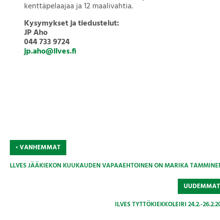
kenttäpelaajaa ja 12 maalivahtia.
Kysymykset ja tiedustelut:
JP Aho
044 733 9724
jp.aho@ilves.fi
‹
VANHEMMAT
LLVES JÄÄKIEKON KUUKAUDEN VAPAAEHTOINEN ON MARIKA TAMMINE
UUDEMMA
ILVES TYTTÖKIEKKOLEIRI 24.2.-26.2.2