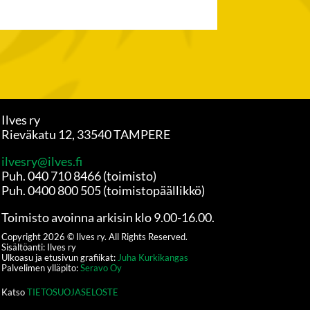
Ilves ry
Rieväkatu 12, 33540 TAMPERE
ilvesry@ilves.fi
Puh. 040 710 8466 (toimisto)
Puh. 0400 800 505 (toimistopäällikkö)
Toimisto avoinna arkisin klo 9.00-16.00.
Copyright
2026
© Ilves ry. All Rights Reserved.
Sisältöanti: Ilves ry
Ulkoasu ja etusivun grafiikat:
Juha Kurkikangas
Palvelimen ylläpito:
Seravo Oy
Katso
TIETOSUOJASELOSTE