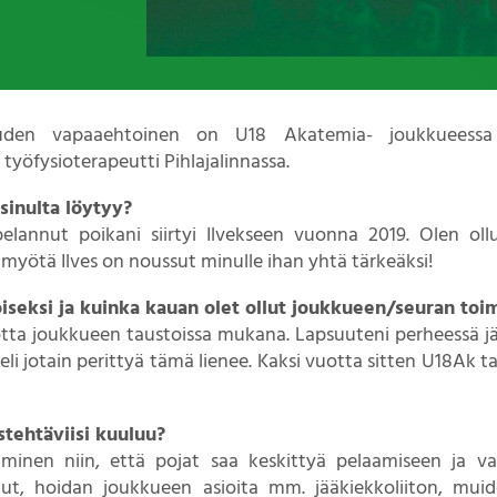
auden vapaaehtoinen on U18 Akatemia- joukkueessa 
 työfysioterapeutti Pihlajalinnassa.
sinulta löytyy?
elannut poikani siirtyi Ilvekseen vuonna 2019. Olen 
myötä Ilves on noussut minulle ihan yhtä tärkeäksi!
iseksi ja kuinka kauan olet ollut joukkueen/seuran to
tta joukkueen taustoissa mukana. Lapsuuteni perheessä j
 eli jotain perittyä tämä lienee. Kaksi vuotta sitten U18Ak t
tehtäviisi kuuluu?
minen niin, että pojat saa keskittyä pelaamiseen ja 
ailut, hoidan joukkueen asioita mm. jääkiekkoliiton, mui