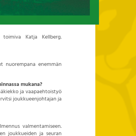
toimiva Katja Kellberg.
ollut nuorempana enemmän
iminnassa mukana?
ääkiekko ja vaapaehtoistyö
arvitsi joukkueenjohtajan ja
valmennus valmentamiseen.
den joukkueiden ja seuran