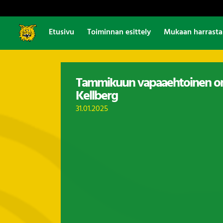
Etusivu
Toiminnan esittely
Mukaan harrast
Tammikuun vapaaehtoinen on
Kellberg
31.01.2025