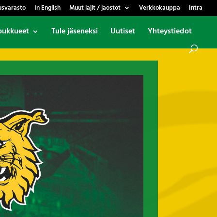
usvarasto
In English
Muut lajit / jaostot
Verkkokauppa
Intra
oukkueet
Tule jäseneksi
Uutiset
Yhteystiedot