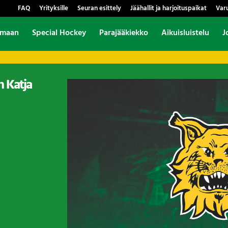
FAQ
Yrityksille
Seuran esittely
Jäähallit ja harjoituspaikat
Var
amaan
Special Hockey
Parajääkiekko
Aikuisluistelu
J
 Katja