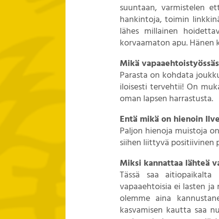
suuntaan, varmistelen ett
hankintoja, toimin linkkin
lähes millainen hoidett
korvaamaton apu. Hänen k
Mikä vapaaehtoistyössäsi
Parasta on kohdata joukkuee
iloisesti tervehtii! On mu
oman lapsen harrastusta.
Entä mikä on hienoin Ilv
Paljon hienoja muistoja o
siihen liittyvä positiivinen
Miksi kannattaa lähteä v
Tässä saa aitiopaikalta
vapaaehtoisia ei lasten ja 
olemme aina kannustanee
kasvamisen kautta saa nu