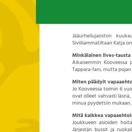
Jääurheilujaoston kuuk
Siviiliammatiltaan Katja on
Minkälainen Ilves-tausta 
Aikaisemmin Kooveessa p
Tappara-fani, mutta pojan 
Miten päädyit vapaaehto
Jo Kooveessa toimin 6 vuo
ovat olleet vahvasti läsnä,
minua pyydettiin mukaan.
Mitä kaikkea vapaaehtois
Joukkueen asioiden hoita
Järjestän bussit ja ruok