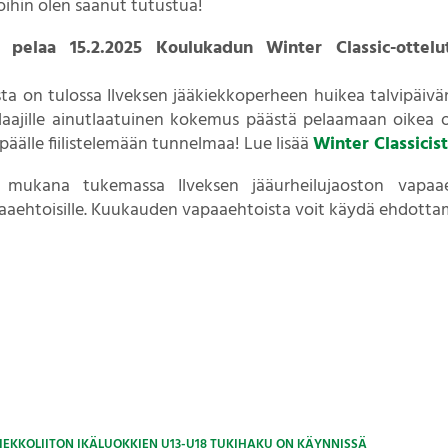
ihin olen saanut tutustua!
pelaa 15.2.2025 Koulukadun Winter Classic-ottelu
ta on tulossa Ilveksen jääkiekkoperheen huikea talvipäivän
aajille ainutlaatuinen kokemus päästä pelaamaan oikea ot
päälle fiilistelemään tunnelmaa! Lue lisää
Winter Classicist
ukana tukemassa Ilveksen jääurheilujaoston vapaaeht
aaehtoisille. Kuukauden vapaaehtoista voit käydä ehdottam
EKKOLIITON IKÄLUOKKIEN U13-U18 TUKIHAKU ON KÄYNNISSÄ