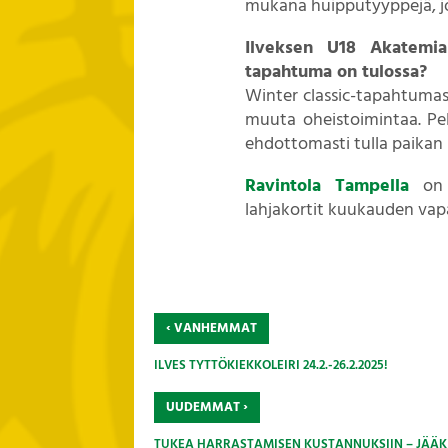
mukana huipputyyppejä, jo
Ilveksen U18 Akatemia 
tapahtuma on tulossa?
Winter classic-tapahtumas
muuta oheistoimintaa. Pel
ehdottomasti tulla paikan 
Ravintola Tampella
on m
lahjakortit kuukauden vap
‹
VANHEMMAT
ILVES TYTTÖKIEKKOLEIRI 24.2.-26.2.2025!
›
UUDEMMAT
TUKEA HARRASTAMISEN KUSTANNUKSIIN – JÄÄKI