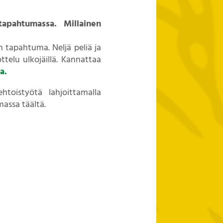
tapahtumassa. Millainen
 tapahtuma. Neljä peliä ja
telu ulkojäillä. Kannattaa
a.
oistyötä lahjoittamalla
assa täältä.