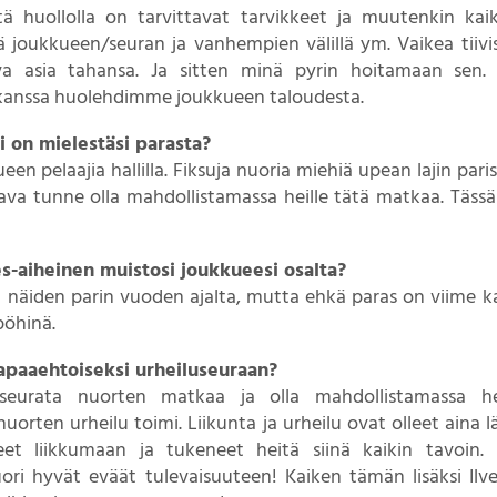
ä huollolla on tarvittavat tarvikkeet ja muutenkin kaik
ä joukkueen/seuran ja vanhempien välillä ym. Vaikea tiivi
ava asia tahansa. Ja sitten minä pyrin hoitamaan sen.
anssa huolehdimme joukkueen taloudesta.
 on mielestäsi parasta?
n pelaajia hallilla. Fiksuja nuoria miehiä upean lajin pariss
kava tunne olla mahdollistamassa heille tätä matkaa. Tässä
es-aiheinen muistosi joukkueesi osalta?
n näiden parin vuoden ajalta, mutta ehkä paras on viime 
 pöhinä.
apaaehtoiseksi urheiluseuraan?
 seurata nuorten matkaa ja olla mahdollistamassa hei
nuorten urheilu toimi. Liikunta ja urheilu ovat olleet aina 
t liikkumaan ja tukeneet heitä siinä kaikin tavoin. 
ori hyvät eväät tulevaisuuteen! Kaiken tämän lisäksi Ilv