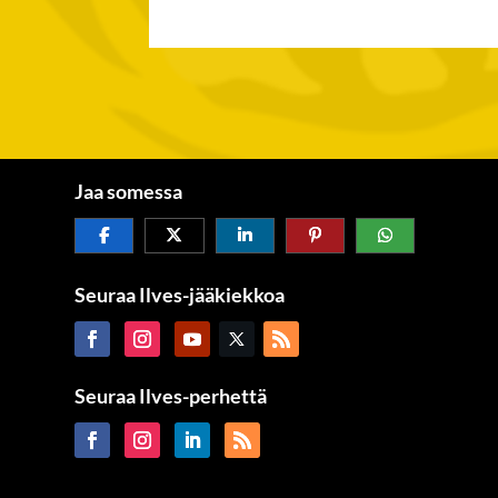
Jaa somessa
Seuraa Ilves-jääkiekkoa
Seuraa Ilves-perhettä