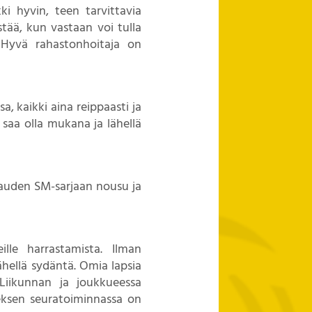
ki hyvin, teen tarvittavia
stää, kun vastaan voi tulla
 Hyvä rahastonhoitaja on
a, kaikki aina reippaasti ja
 saa olla mukana ja lähellä
kauden SM-sarjaan nousu ja
lle harrastamista. Ilman
lähellä sydäntä. Omia lapsia
Liikunnan ja joukkueessa
eksen seuratoiminnassa on