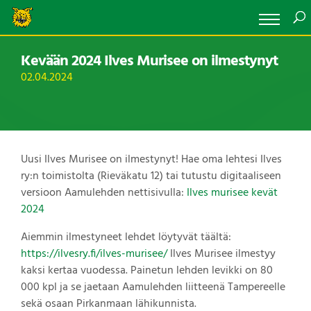
Kevään 2024 Ilves Murisee on ilmestynyt
02.04.2024
Uusi Ilves Murisee on ilmestynyt! Hae oma lehtesi Ilves
ry:n toimistolta (Rieväkatu 12) tai tutustu digitaaliseen
versioon Aamulehden nettisivulla:
Ilves murisee kevät
2024
Aiemmin ilmestyneet lehdet löytyvät täältä:
https://ilvesry.fi/ilves-murisee/
Ilves Murisee ilmestyy
kaksi kertaa vuodessa. Painetun lehden levikki on 80
000 kpl ja se jaetaan Aamulehden liitteenä Tampereelle
sekä osaan Pirkanmaan lähikunnista.