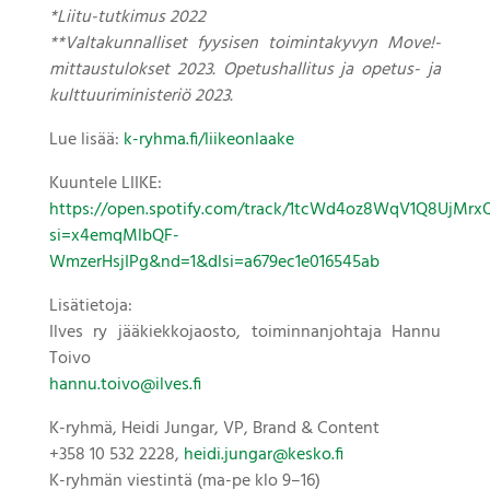
*Liitu-tutkimus 2022
**Valtakunnalliset fyysisen toimintakyvyn Move!-
mittaustulokset 2023. Opetushallitus ja opetus- ja
kulttuuriministeriö 2023.
Lue lisää:
k-ryhma.fi/liikeonlaake
Kuuntele LIIKE:
https://open.spotify.com/track/1tcWd4oz8WqV1Q8UjMrx
si=x4emqMlbQF-
WmzerHsjIPg&nd=1&dlsi=a679ec1e016545ab
Lisätietoja:
Ilves ry jääkiekkojaosto, toiminnanjohtaja Hannu
Toivo
hannu.toivo@ilves.fi
K-ryhmä, Heidi Jungar, VP, Brand & Content
+358 10 532 2228,
heidi.jungar@kesko.fi
K-ryhmän viestintä (ma-pe klo 9–16)