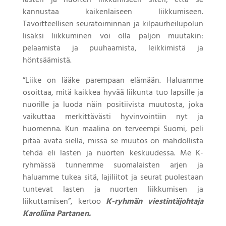
kannustaa kaikenlaiseen liikkumiseen.
Tavoitteellisen seuratoiminnan ja kilpaurheilupolun
lisäksi liikkuminen voi olla paljon muutakin:
pelaamista ja puuhaamista, leikkimistä ja
höntsäämistä.
”Liike on lääke parempaan elämään. Haluamme
osoittaa, mitä kaikkea hyvää liikunta tuo lapsille ja
nuorille ja luoda näin positiivista muutosta, joka
vaikuttaa merkittävästi hyvinvointiin nyt ja
huomenna. Kun maalina on terveempi Suomi, peli
pitää avata siellä, missä se muutos on mahdollista
tehdä eli lasten ja nuorten keskuudessa. Me K-
ryhmässä tunnemme suomalaisten arjen ja
haluamme tukea sitä, lajiliitot ja seurat puolestaan
tuntevat lasten ja nuorten liikkumisen ja
liikuttamisen”, kertoo
K-ryhmän viestintäjohtaja
Karoliina Partanen.