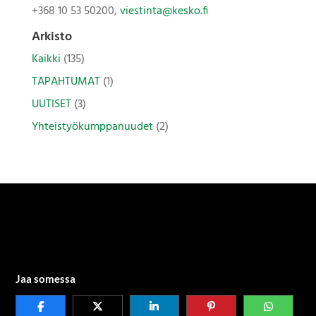
+368 10 53 50200,
viestinta@kesko.fi
Arkisto
Kaikki
(135)
TAPAHTUMAT
(1)
UUTISET
(3)
Yhteistyökumppanuudet
(2)
Jaa somessa