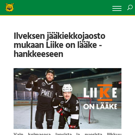
Ilveksen jääkiekkojaosto
mukaan Liike on lääke -
hankkeeseen
Vain kolmasosa lapsista ja nuorista liikkuu