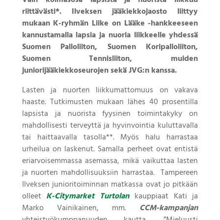
riittävästi*. Ilveksen jääkiekkojaosto liittyy
mukaan K-ryhmän Liike on Lääke -hankkeeseen
kannustamalla lapsia ja nuoria liikkeelle yhdessä
Suomen Palloliiton, Suomen Koripalloliiton,
Suomen Tennisliiton, muiden
juniorijääkiekkoseurojen sekä JVG:n kanssa.
Lasten ja nuorten liikkumattomuus on vakava
haaste. Tutkimusten mukaan lähes 40 prosentilla
lapsista ja nuorista fyysinen toimintakyky on
mahdollisesti terveyttä ja hyvinvointia kuluttavalla
tai haittaavalla tasolla**. Myös halu harrastaa
urheilua on laskenut. Samalla perheet ovat entistä
eriarvoisemmassa asemassa, mikä vaikuttaa lasten
ja nuorten mahdollisuuksiin harrastaa. Tampereen
Ilveksen junioritoiminnan matkassa ovat jo pitkään
olleet
K-Citymarket Turtolan
kauppiaat Kati ja
Marko Vainikainen, mm.
CCM-kampanjan
yhteistyökumppanuuden kautta. ”Mieluusti