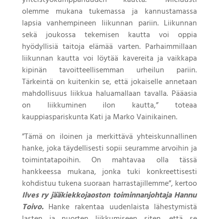
olemme mukana tukemassa ja kannustamassa
lapsia vanhempineen liikunnan pariin. Liikunnan
sekä joukossa tekemisen kautta voi oppia
hyödyllisiä taitoja elämää varten. Parhaimmillaan
liikunnan kautta voi löytää kavereita ja vaikkapa
kipinän tavoitteellisemman urheilun pariin.
Tärkeintä on kuitenkin se, että jokaiselle annetaan
mahdollisuus liikkua haluamallaan tavalla. Pääasia
on liikkuminen ilon kautta,” toteaa
kauppiaspariskunta Kati ja Marko Vainikainen.
”Tämä on iloinen ja merkittävä yhteiskunnallinen
hanke, joka täydellisesti sopii seuramme arvoihin ja
toimintatapoihin. On mahtavaa olla tässä
hankkeessa mukana, jonka tuki konkreettisesti
kohdistuu tukena suoraan harrastajillemme”, kertoo
Ilves ry jääkiekkojaoston toiminnanjohtaja Hannu
Toivo.
Hanke rakentaa uudenlaista lähestymistä
lasten ja nuorten liikkumiseen siten, että se