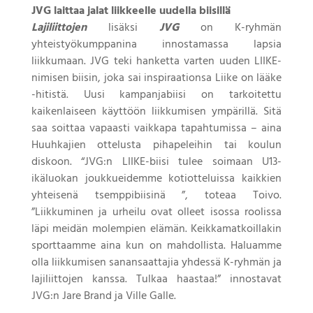
JVG laittaa jalat liikkeelle uudella biisillä
Lajiliittojen
lisäksi
JVG
on K-ryhmän
yhteistyökumppanina innostamassa lapsia
liikkumaan. JVG teki hanketta varten uuden LIIKE-
nimisen biisin, joka sai inspiraationsa Liike on lääke
-hitistä. Uusi kampanjabiisi on tarkoitettu
kaikenlaiseen käyttöön liikkumisen ympärillä. Sitä
saa soittaa vapaasti vaikkapa tapahtumissa – aina
Huuhkajien ottelusta pihapeleihin tai koulun
diskoon. “JVG:n LIIKE-biisi tulee soimaan U13-
ikäluokan joukkueidemme kotiotteluissa kaikkien
yhteisenä tsemppibiisinä ”, toteaa Toivo.
”Liikkuminen ja urheilu ovat olleet isossa roolissa
läpi meidän molempien elämän. Keikkamatkoillakin
sporttaamme aina kun on mahdollista. Haluamme
olla liikkumisen sanansaattajia yhdessä K-ryhmän ja
lajiliittojen kanssa. Tulkaa haastaa!” innostavat
JVG:n Jare Brand ja Ville Galle.