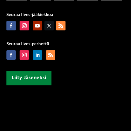
Seuraa Ilves-jääkiekkoa
Seuraa Ilves-perhettä
Liity Jäseneksi