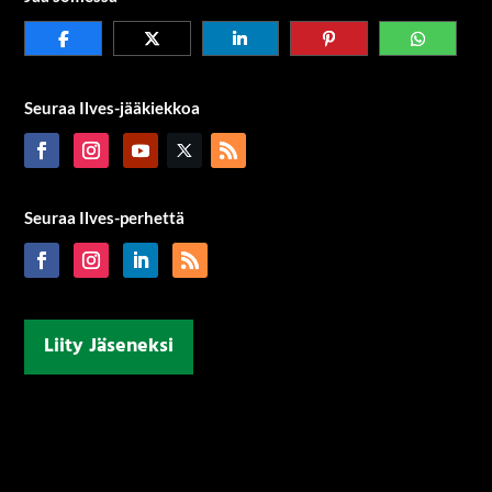
Seuraa Ilves-jääkiekkoa
Seuraa Ilves-perhettä
Liity Jäseneksi