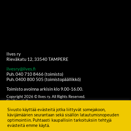
Ilves ry
Rieväkatu 12, 33540 TAMPERE
ilvesry@ilves.fi
Puh. 040 710 8466 (toimisto)
Puh. 0400 800 505 (toimistopäällikkö)
Toimisto avoinna arkisin klo 9.00-16.00.
Copyright
2026
© Ilves ry. All Rights Reserved.
Sisältöanti: Ilves ry
Ulkoasu ja etusivun grafiikat:
Juha Kurkikangas
Sivusto käyttää evästeitä jotka liittyvät somejakoon,
Palvelimen ylläpito:
Seravo Oy
kävijämäärien seurantaan sekä sisällön latautumisnopeuden
optimointiin. Puhtaasti kaupallisiin tarkoituksiin tehtyjä
Katso
TIETOSUOJASELOSTE
evästeitä emme käytä.