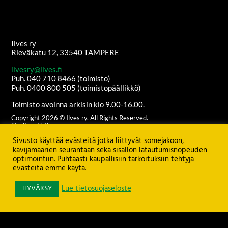
Ilves ry
Rieväkatu 12, 33540 TAMPERE
ilvesry@ilves.fi
Puh. 040 710 8466 (toimisto)
Puh. 0400 800 505 (toimistopäällikkö)
Toimisto avoinna arkisin klo 9.00-16.00.
Copyright
2026
© Ilves ry. All Rights Reserved.
Sisältöanti: Ilves ry
Ulkoasu ja etusivun grafiikat:
Juha Kurkikangas
Sivusto käyttää evästeitä jotka liittyvät somejakoon,
Palvelimen ylläpito:
Seravo Oy
kävijämäärien seurantaan sekä sisällön latautumisnopeuden
optimointiin. Puhtaasti kaupallisiin tarkoituksiin tehtyjä
Katso
TIETOSUOJASELOSTE
evästeitä emme käytä.
HYVÄKSY
Lue tietosuojaseloste