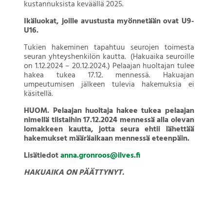
kustannuksista keväällä 2025.
Ikäluokat, joille avustusta myönnetään ovat U9-
U16.
Tukien hakeminen tapahtuu seurojen toimesta
seuran yhteyshenkilön kautta. (Hakuaika seuroille
on 1.12.2024 – 20.12.2024.) Pelaajan huoltajan tulee
hakea tukea 17.12. mennessä. Hakuajan
umpeutumisen jälkeen tulevia hakemuksia ei
käsitellä.
HUOM. Pelaajan huoltaja hakee tukea pelaajan
nimellä tiistaihin 17.12.2024 mennessä alla olevan
lomakkeen kautta, jotta seura ehtii lähettää
hakemukset määräaikaan mennessä eteenpäin.
Lisätiedot
anna.gronroos@ilves.fi
HAKUAIKA ON PÄÄTTYNYT.