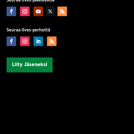
Seuraa Ilves-perhettä
Liity Jäseneksi