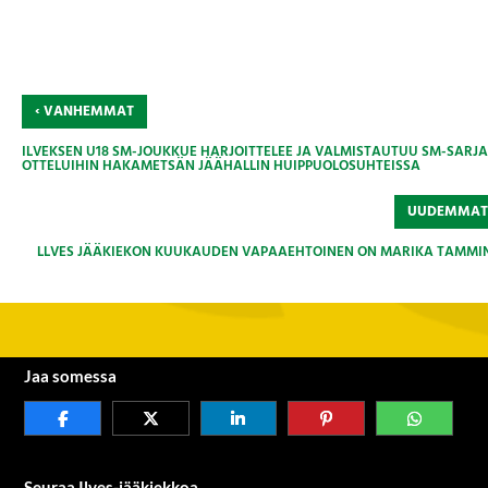
‹
VANHEMMAT
ILVEKSEN U18 SM-JOUKKUE HARJOITTELEE JA VALMISTAUTUU SM-SARJ
OTTELUIHIN HAKAMETSÄN JÄÄHALLIN HUIPPUOLOSUHTEISSA
UUDEMMA
LLVES JÄÄKIEKON KUUKAUDEN VAPAAEHTOINEN ON MARIKA TAMMI
Jaa somessa
Seuraa Ilves-jääkiekkoa