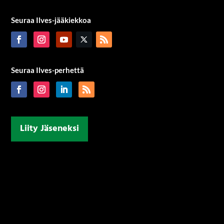
Seuraa Ilves-jääkiekkoa
Seuraa Ilves-perhettä
Liity Jäseneksi