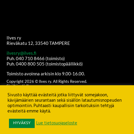
Ilves ry
Rieväkatu 12, 33540 TAMPERE
ilvesry@ilves.fi
Puh. 040 710 8466 (toimisto)
Puh. 0400 800 505 (toimistopäällikkö)
Toimisto avoinna arkisin klo 9.00-16.00.
Copyright
2026
© Ilves ry. All Rights Reserved.
Sisältöanti: Ilves ry
Ulkoasu ja etusivun grafiikat:
Juha Kurkikangas
Sivusto käyttää evästeitä jotka liittyvät somejakoon,
Palvelimen ylläpito:
Seravo Oy
kävijämäärien seurantaan sekä sisällön latautumisnopeuden
optimointiin. Puhtaasti kaupallisiin tarkoituksiin tehtyjä
Katso
TIETOSUOJASELOSTE
evästeitä emme käytä.
HYVÄKSY
Lue tietosuojaseloste