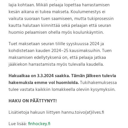
lajia kohtaan. Mikäli pelaaja lopettaa harrastamisen
kesän aikana ei tukea makseta. Koulumenestys ei
vaikuta suoraan tuen saamiseen, mutta tukiprosessin
kautta halutaan kiinnittää sekä pelaajan että seuran
huomio pelaamisen ohella myös koulunkäyntiin.
Tuet maksetaan seuran tilille syyskuussa 2024 ja
kohdistetaan kauden 2024–25 kausimaksuihin. Tuen
maksamisen edellytyksenä on, että pelaaja jatkaa
jääkiekon harrastamista myös tulevalla kaudella.
Hakuaikaa on 3.3.2024 saakka. Tämän jälkeen tulevia
hakemuksia emme voi huomioida.
Tukihakemuksessa
tulee vastata kaikkiin lomakkeella oleviin kysymyksiin.
HAKU ON PÄÄTTYNYT!
Lisätietoja hakuun liittyen hannu.toivo(at)ilves.fi
Lue lisää:
finhockey.fi