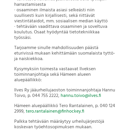
harrastamisesta
· osaaminen ilmaista asiasi selkeästi niin
suullisesti kuin kirjallisesti, sekä riittävät
viestintätaidot, mm. sosiaalisen median käyttö
· tehtävään vaadittava osaaminen ja soveltuva
koulutus. Osaat hyödyntää tietotekniikkaa
työssäsi.
Tarjoamme sinulle mahdollisuuden päästä
eturivissä mukaan kehittämään suomalaista tyttö-
ja naiskiekkoa.
Kysymyksiin toimesta vastaavat Ilveksen
toiminnanjohtaja sekä Hämeen alueen
aluepäällikkö:
Ilves Ry jääurheilujaoston toiminnanjohtaja Hannu
Toivo, p. 044 755 2222,
hannu.toivo@ilves.fi
Hämeen aluepäällikkö Tero Rantalainen, p. 040 124
2999,
tero.rantalainen@finhockey.fi
Palkka tehtävään määräytyy urheilujärjestöjä
koskevan työehtosopimuksen mukaan.