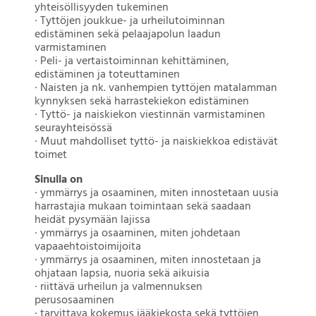
yhteisöllisyyden tukeminen
· Tyttöjen joukkue- ja urheilutoiminnan
edistäminen sekä pelaajapolun laadun
varmistaminen
· Peli- ja vertaistoiminnan kehittäminen,
edistäminen ja toteuttaminen
· Naisten ja nk. vanhempien tyttöjen matalamman
kynnyksen sekä harrastekiekon edistäminen
· Tyttö- ja naiskiekon viestinnän varmistaminen
seurayhteisössä
· Muut mahdolliset tyttö- ja naiskiekkoa edistävät
toimet
Sinulla on
· ymmärrys ja osaaminen, miten innostetaan uusia
harrastajia mukaan toimintaan sekä saadaan
heidät pysymään lajissa
· ymmärrys ja osaaminen, miten johdetaan
vapaaehtoistoimijoita
· ymmärrys ja osaaminen, miten innostetaan ja
ohjataan lapsia, nuoria sekä aikuisia
· riittävä urheilun ja valmennuksen
perusosaaminen
· tarvittava kokemus jääkiekosta sekä tyttöjen