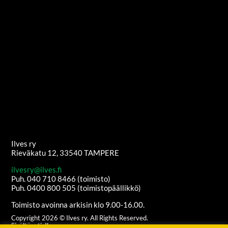
Ilves ry
Rieväkatu 12, 33540 TAMPERE
ilvesry@ilves.fi
Puh. 040 710 8466 (toimisto)
Puh. 0400 800 505 (toimistopäällikkö)
Toimisto avoinna arkisin klo 9.00-16.00.
Copyright
2026
© Ilves ry. All Rights Reserved.
Sisältöanti: Ilves ry