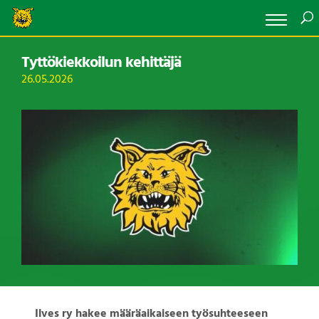
Tyttökiekkoilun kehittäjä
26.05.2026
Ilves ry hakee määräaikaiseen työsuhteeseen