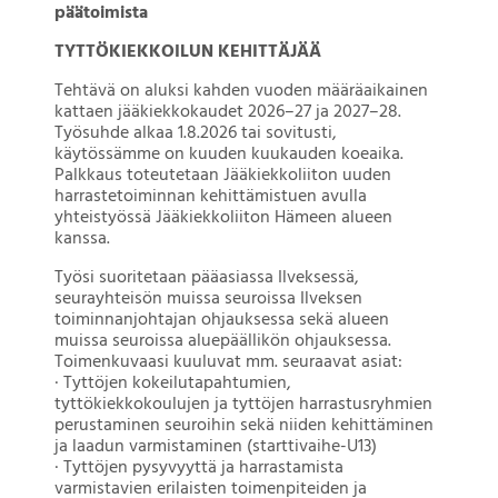
päätoimista
TYTTÖKIEKKOILUN KEHITTÄJÄÄ
Tehtävä on aluksi kahden vuoden määräaikainen
kattaen jääkiekkokaudet 2026–27 ja 2027–28.
Työsuhde alkaa 1.8.2026 tai sovitusti,
käytössämme on kuuden kuukauden koeaika.
Palkkaus toteutetaan Jääkiekkoliiton uuden
harrastetoiminnan kehittämistuen avulla
yhteistyössä Jääkiekkoliiton Hämeen alueen
kanssa.
Työsi suoritetaan pääasiassa Ilveksessä,
seurayhteisön muissa seuroissa Ilveksen
toiminnanjohtajan ohjauksessa sekä alueen
muissa seuroissa aluepäällikön ohjauksessa.
Toimenkuvaasi kuuluvat mm. seuraavat asiat:
· Tyttöjen kokeilutapahtumien,
tyttökiekkokoulujen ja tyttöjen harrastusryhmien
perustaminen seuroihin sekä niiden kehittäminen
ja laadun varmistaminen (starttivaihe-U13)
· Tyttöjen pysyvyyttä ja harrastamista
varmistavien erilaisten toimenpiteiden ja