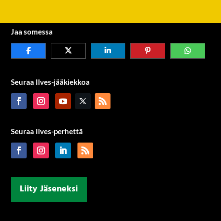
Jaa somessa
Seuraa Ilves-jääkiekkoa
Seuraa Ilves-perhettä
Liity Jäseneksi