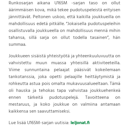
Runkosarjan aikana U16SM -sarjan taso on ollut
äärimmäisen kova, mikä tekee pudotuspeleistä erityisen
jännittävät. Peltonen uskoo, että kaikilla joukkueilla on
mahdollisuus edetä pitkälle. “Jokaisella pudotuspeleihin
osallistuvalla joukkueella on mahdollisuus mennä mihin
tahansa, sillä sarja on ollut todella tasainen”, hän
summaa.
Joukkueen sisäistä yhteistyötä ja yhteenkuuluvuutta on
vahvistettu muun muassa yhteisillä aktiviteeteilla.
Viime sunnuntaina pelaajat pääsivät kokeilemaan
tankotanssia, joka opetti pelaajille heittäytymistä ja
rohkeutta astua pois omalta mukavuusalueeltaan. Tämä
oli hauska ja tehokas tapa vahvistaa joukkuehenkeä
ennen tärkeitä pudotuspelejä. Tavoitteena on
mestaruus, ja koko joukkue on valmiina antamaan
kaikkensa sen saavuttamiseksi.
Lue lisää U16SM-sarjan uutisia:
leijonat.fi