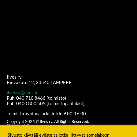
Ilves ry
Rieväkatu 12, 33540 TAMPERE
ilvesry@ilves.fi
Puh. 040 710 8466 (toimisto)
Puh. 0400 800 505 (toimistopäällikkö)
Toimisto avoinna arkisin klo 9.00-16.00.
Copyright
2026
© Ilves ry. All Rights Reserved.
Sisältöanti: Ilves ry
Ulkoasu ja etusivun grafiikat:
Juha Kurkikangas
Sivusto käyttää evästeitä jotka liittyvät somejakoon,
Palvelimen ylläpito:
Seravo Oy