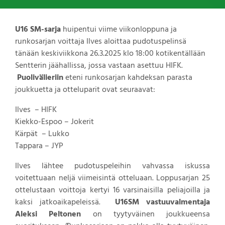
U16 SM-sarja
huipentui viime viikonloppuna ja
runkosarjan voittaja Ilves aloittaa pudotuspelinsä
tänään keskiviikkona 26.3.2025 klo 18:00 kotikentällään
Sentterin jäähallissa, jossa vastaan asettuu HIFK.
Puolivälieriin
eteni runkosarjan kahdeksan parasta
joukkuetta ja otteluparit ovat seuraavat:
Ilves – HIFK
Kiekko-Espoo – Jokerit
Kärpät – Lukko
Tappara – JYP
Ilves lähtee pudotuspeleihin vahvassa iskussa
voitettuaan neljä viimeisintä otteluaan. Loppusarjan 25
ottelustaan voittoja kertyi 16 varsinaisilla peliajoilla ja
kaksi jatkoaikapeleissä.
U16SM vastuuvalmentaja
Aleksi Peltonen
on tyytyväinen joukkueensa