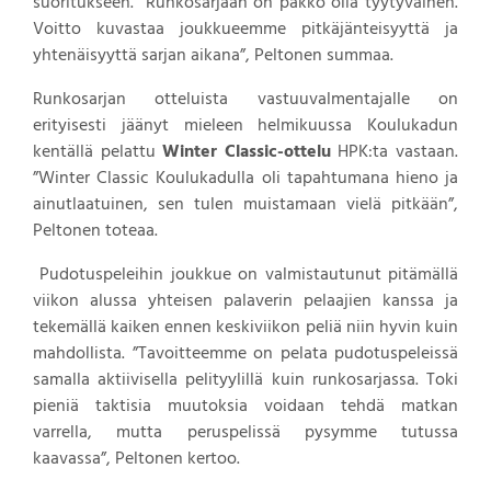
suoritukseen.
”
Runkosarjaan on pakko olla tyytyväinen.
Voitto kuvastaa joukkueemme pitkäjänteisyyttä ja
yhtenäisyyttä sarjan aikana”, Peltonen summaa.
Runkosarjan otteluista vastuuvalmentajalle on
erityisesti jäänyt mieleen helmikuussa Koulukadun
kentällä pelattu
Winter Classic-ottelu
HPK:ta vastaan.
”Winter Classic Koulukadulla oli tapahtumana hieno ja
ainutlaatuinen, sen tulen muistamaan vielä pitkään”,
Peltonen toteaa.
Pudotuspeleihin joukkue on valmistautunut pitämällä
viikon alussa yhteisen palaverin pelaajien kanssa ja
tekemällä kaiken ennen keskiviikon peliä niin hyvin kuin
mahdollista. ”Tavoitteemme on pelata pudotuspeleissä
samalla aktiivisella pelityylillä kuin runkosarjassa. Toki
pieniä taktisia muutoksia voidaan tehdä matkan
varrella, mutta peruspelissä pysymme tutussa
kaavassa”, Peltonen kertoo.