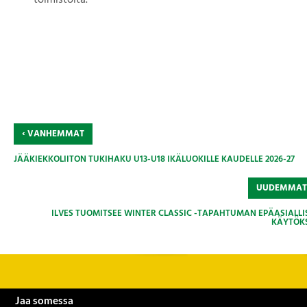
toimistolta.
‹
VANHEMMAT
JÄÄKIEKKOLIITON TUKIHAKU U13-U18 IKÄLUOKILLE KAUDELLE 2026-27
UUDEMMA
ILVES TUOMITSEE WINTER CLASSIC -TAPAHTUMAN EPÄASIALLI
KÄYTÖK
Jaa somessa