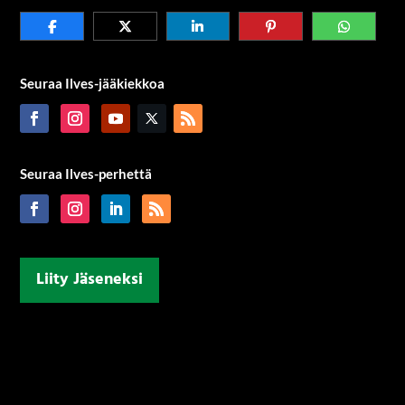
Seuraa Ilves-jääkiekkoa
Seuraa Ilves-perhettä
Liity Jäseneksi