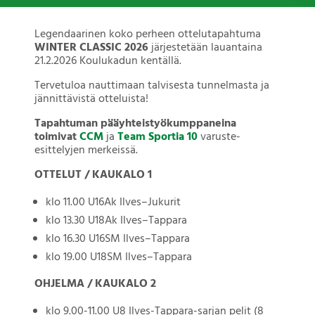
Legendaarinen koko perheen ottelutapahtuma
WINTER CLASSIC 2026
järjestetään lauantaina
21.2.2026 Koulukadun kentällä.
Tervetuloa nauttimaan talvisesta tunnelmasta ja
jännittävistä otteluista!
Tapahtuman pääyhteistyökumppaneina
toimivat
CCM
ja
Team Sportia 10
varuste-
esittelyjen merkeissä.
OTTELUT / KAUKALO 1
klo 11.00 U16Ak Ilves–Jukurit
klo 13.30 U18Ak Ilves–Tappara
klo 16.30 U16SM Ilves–Tappara
klo 19.00 U18SM Ilves–Tappara
OHJELMA / KAUKALO 2
klo 9.00-11.00 U8 Ilves-Tappara-sarjan pelit (8