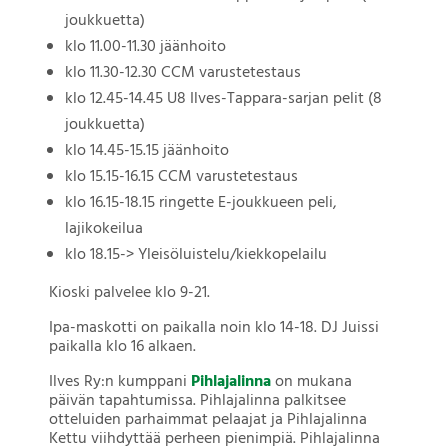
joukkuetta)
klo 11.00-11.30 jäänhoito
klo 11.30-12.30 CCM varustetestaus
klo 12.45-14.45 U8 Ilves-Tappara-sarjan pelit (8
joukkuetta)
klo 14.45-15.15 jäänhoito
klo 15.15-16.15 CCM varustetestaus
klo 16.15-18.15 ringette E-joukkueen peli,
lajikokeilua
klo 18.15-> Yleisöluistelu/kiekkopelailu
Kioski palvelee klo 9-21.
Ipa-maskotti on paikalla noin klo 14-18. DJ Juissi
paikalla klo 16 alkaen.
Ilves Ry:n kumppani
Pihlajalinna
on mukana
päivän tapahtumissa. Pihlajalinna palkitsee
otteluiden parhaimmat pelaajat ja Pihlajalinna
Kettu viihdyttää perheen pienimpiä. Pihlajalinna