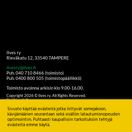
Ilves ry
Rieväkatu 12, 33540 TAMPERE
ilvesry@ilves.fi
Puh. 040 710 8466 (toimisto)
Puh. 0400 800 505 (toimistopäällikkö)
Toimisto avoinna arkisin klo 9.00-16.00.
Copyright
2026
© Ilves ry. All Rights Reserved.
Sisältöanti: Ilves ry
Ulkoasu ja etusivun grafiikat:
Juha Kurkikangas
Sivusto käyttää evästeitä jotka liittyvät somejakoon,
Palvelimen ylläpito:
Seravo Oy
kävijämäärien seurantaan sekä sisällön latautumisnopeuden
optimointiin. Puhtaasti kaupallisiin tarkoituksiin tehtyjä
Katso
TIETOSUOJASELOSTE
evästeitä emme käytä.