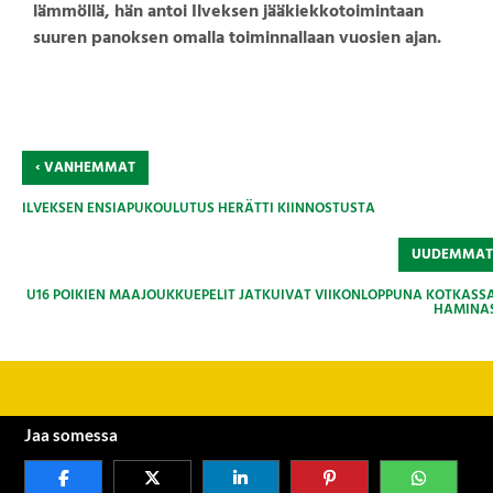
lämmöllä, hän antoi Ilveksen jääkiekkotoimintaan
suuren panoksen omalla toiminnallaan vuosien ajan.
‹
VANHEMMAT
ILVEKSEN ENSIAPUKOULUTUS HERÄTTI KIINNOSTUSTA
UUDEMMA
U16 POIKIEN MAAJOUKKUEPELIT JATKUIVAT VIIKONLOPPUNA KOTKASSA
HAMINA
Jaa somessa