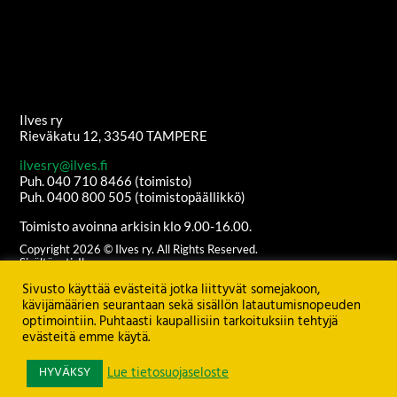
Ilves ry
Rieväkatu 12, 33540 TAMPERE
ilvesry@ilves.fi
Puh. 040 710 8466 (toimisto)
Puh. 0400 800 505 (toimistopäällikkö)
Toimisto avoinna arkisin klo 9.00-16.00.
Copyright
2026
© Ilves ry. All Rights Reserved.
Sisältöanti: Ilves ry
Ulkoasu ja etusivun grafiikat:
Juha Kurkikangas
Sivusto käyttää evästeitä jotka liittyvät somejakoon,
Palvelimen ylläpito:
Seravo Oy
kävijämäärien seurantaan sekä sisällön latautumisnopeuden
optimointiin. Puhtaasti kaupallisiin tarkoituksiin tehtyjä
Katso
TIETOSUOJASELOSTE
evästeitä emme käytä.
HYVÄKSY
Lue tietosuojaseloste