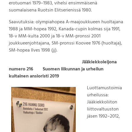
erotuomari 1979–1983, vihelsi ensimmäisenä
suomalaisena Ruotsin Elitserienissä 1980.
Saavutuksia: olympiahopea A-maajoukkueen huoltajana
1988 ja MM-hopea 1992, Kanada-cupin kolmas sija 1991,
18-v MM-kulta 2000 ja 18-v MM-pronssi 2001
joukkueenjohtajana, SM-pronssi Koovee 1976 (huoltaja),
SM-hopea Ilves 1998 (jj).
Jääkiekkoleijona
numero 216 Suomen liikunnan ja urheilun
kultainen ansioristi 2019
Luottamustoimia
urheilussa:
Jääkiekkoliiton
liittovaltuuston
jäsen 1992–2012,