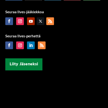
Seuraa Ilves-jääkiekkoa
Seuraa Ilves-perhettä
Liity Jäseneksi