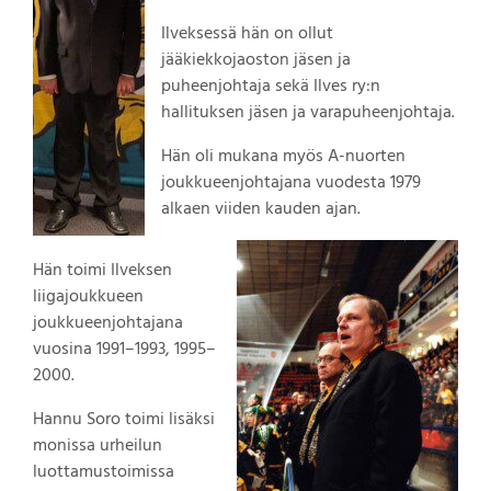
Ilveksessä hän on ollut
jääkiekkojaoston jäsen ja
puheenjohtaja sekä Ilves ry:n
hallituksen jäsen ja varapuheenjohtaja.
Hän oli mukana myös A-nuorten
joukkueenjohtajana vuodesta 1979
alkaen viiden kauden ajan.
Hän toimi Ilveksen
liigajoukkueen
joukkueenjohtajana
vuosina 1991–1993, 1995–
2000.
Hannu Soro toimi lisäksi
monissa urheilun
luottamustoimissa