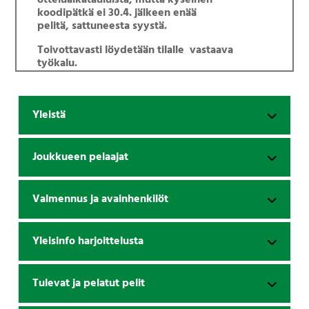
otteluaikatauluista, mutta kyseinen
koodipätkä ei 30.4. jälkeen enää
pelitä, sattuneesta syystä.
Toivottavasti löydetään tilalle vastaava
työkalu.
Yleistä
Joukkueen pelaajat
Valmennus ja avainhenkilöt
Yleisinfo harjoittelusta
Tulevat ja pelatut pelit