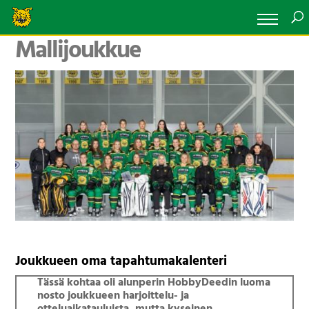
Mallijoukkue
Joukkueen oma tapahtumakalenteri
Tässä kohtaa oli alunperin HobbyDeedin luoma
nosto joukkueen harjoittelu- ja