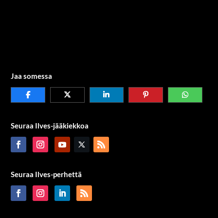
Jaa somessa
Seuraa Ilves-jääkiekkoa
Seuraa Ilves-perhettä