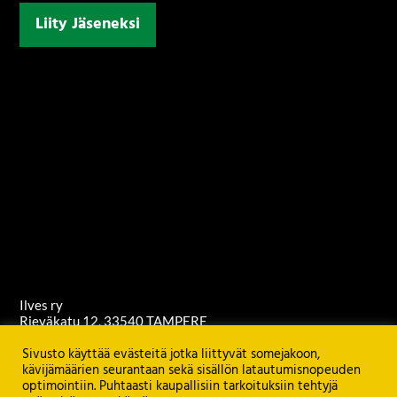
Liity Jäseneksi
Ilves ry
Rieväkatu 12, 33540 TAMPERE
ilvesry@ilves.fi
Sivusto käyttää evästeitä jotka liittyvät somejakoon,
Puh. 040 710 8466 (toimisto)
kävijämäärien seurantaan sekä sisällön latautumisnopeuden
Puh. 0400 800 505 (toimistopäällikkö)
optimointiin. Puhtaasti kaupallisiin tarkoituksiin tehtyjä